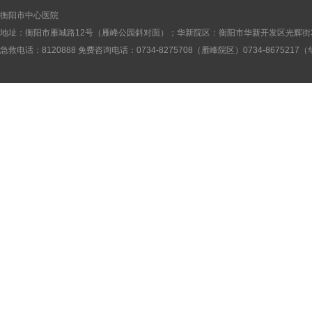
衡阳市中心医院
地址：衡阳市雁城路12号（雁峰公园斜对面）；华新院区：衡阳市华新开发区光辉街
急救电话：8120888 免费咨询电话：0734-8275708（雁峰院区）0734-867521