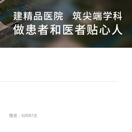
9
预览：
52597
次