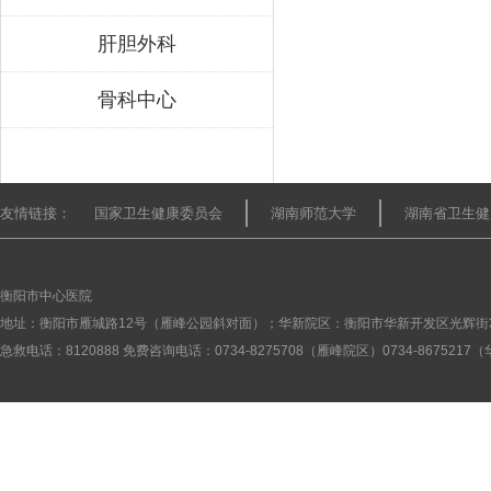
肝胆外科
骨科中心
友情链接：
国家卫生健康委员会
湖南师范大学
湖南省卫生健
衡阳市中心医院
地址：衡阳市雁城路12号（雁峰公园斜对面）；华新院区：衡阳市华新开发区光辉街
急救电话：8120888 免费咨询电话：0734-8275708（雁峰院区）0734-867521