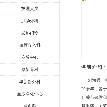
护理人员
肛肠外科
发热门诊
血管介入科
麻醉中心
详 细 介 绍：
华新骨科
刘海兵，
华新普外科
20余年，曾
血液净化中心
1. 关节镜
输血科
腰腿痛、关