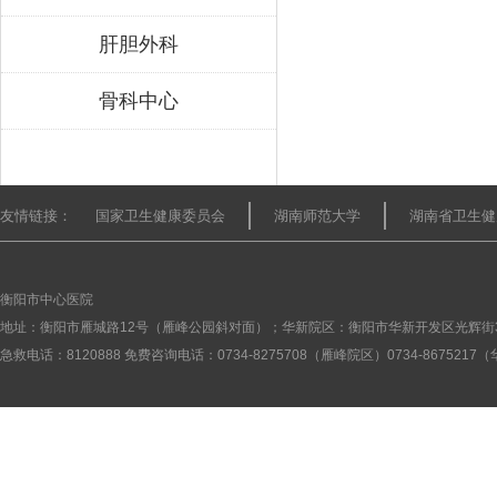
肝胆外科
骨科中心
友情链接：
国家卫生健康委员会
湖南师范大学
湖南省卫生健
衡阳市中心医院
地址：衡阳市雁城路12号（雁峰公园斜对面）；华新院区：衡阳市华新开发区光辉街
急救电话：8120888 免费咨询电话：0734-8275708（雁峰院区）0734-867521