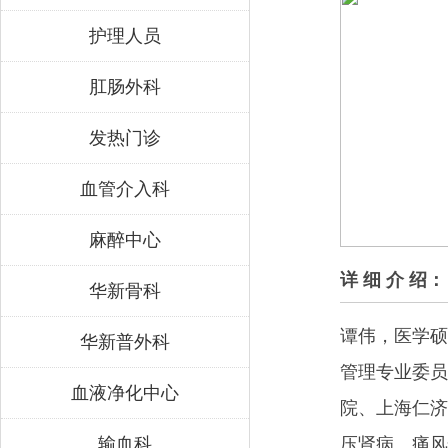
护理人员
肛肠外科
发热门诊
血管介入科
麻醉中心
详 细 介 绍：
华新骨科
谭伟，医学硕
华新普外科
管理专业委员
血液净化中心
院、上海仁济
输血科
压肾病、痛风