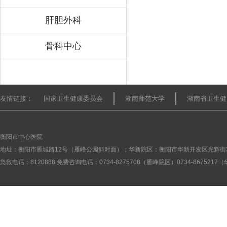
肝胆外科
骨科中心
友情链接：
国家卫生健康委员会
湖南师范大学
湖南省卫生健
衡阳市中心医院
地址：衡阳市雁城路12号（雁峰公园斜对面）；华新院区：衡阳市华新开发区光辉街
急救电话：8120888 免费咨询电话：0734-8275708（雁峰院区）0734-867521