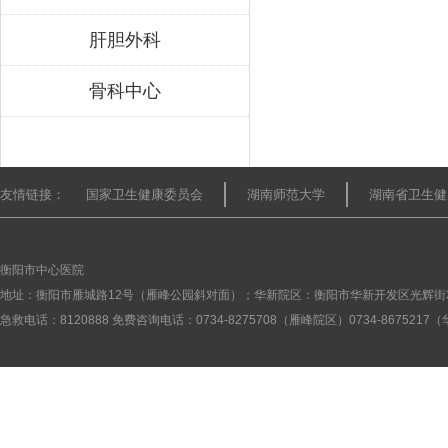
肝胆外科
骨科中心
友情链接：
国家卫生健康委员会
湖南师范大学
湖南省卫生健
衡阳市中心医院
地址：衡阳市雁城路12号（雁峰公园斜对面）；华新院区：衡阳市华新开发区光辉街
急救电话：8120888 免费咨询电话：0734-8275708（雁峰院区）0734-867521