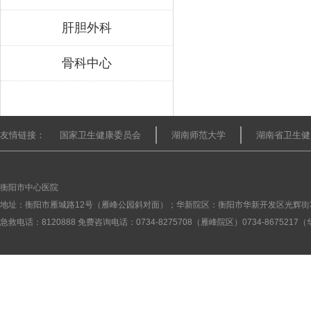
肝胆外科
骨科中心
友情链接：
国家卫生健康委员会
湖南师范大学
湖南省卫生健
衡阳市中心医院
地址：衡阳市雁城路12号（雁峰公园斜对面）；华新院区：衡阳市华新开发区光辉街
急救电话：8120888 免费咨询电话：0734-8275708（雁峰院区）0734-867521