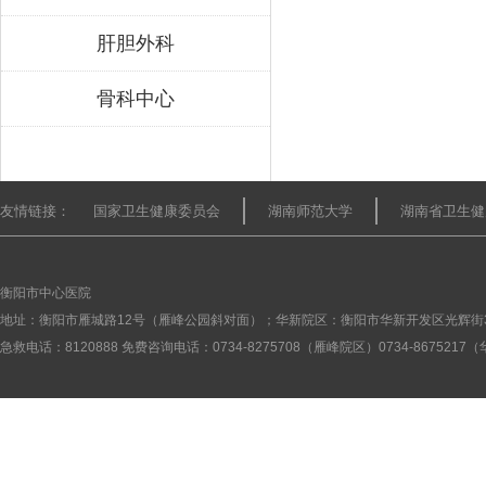
肝胆外科
骨科中心
友情链接：
国家卫生健康委员会
湖南师范大学
湖南省卫生健
衡阳市中心医院
地址：衡阳市雁城路12号（雁峰公园斜对面）；华新院区：衡阳市华新开发区光辉街
急救电话：8120888 免费咨询电话：0734-8275708（雁峰院区）0734-867521