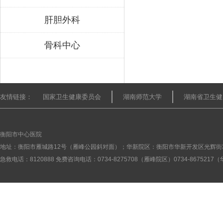
肝胆外科
骨科中心
友情链接：
国家卫生健康委员会
湖南师范大学
湖南省卫生健
衡阳市中心医院
地址：衡阳市雁城路12号（雁峰公园斜对面）；华新院区：衡阳市华新开发区光辉街
急救电话：8120888 免费咨询电话：0734-8275708（雁峰院区）0734-867521