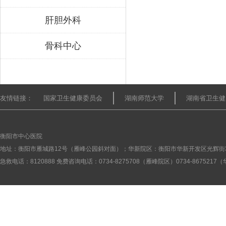
肝胆外科
骨科中心
友情链接：
国家卫生健康委员会
湖南师范大学
湖南省卫生健
衡阳市中心医院
地址：衡阳市雁城路12号（雁峰公园斜对面）；华新院区：衡阳市华新开发区光辉街
急救电话：8120888 免费咨询电话：0734-8275708（雁峰院区）0734-867521