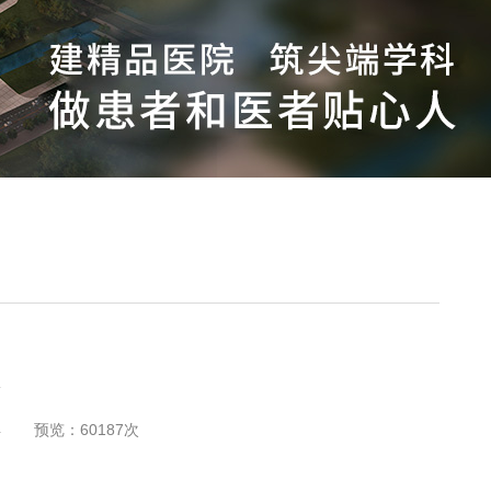
4
预览：
60187
次