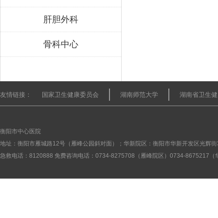
肝胆外科
骨科中心
友情链接：
国家卫生健康委员会
湖南师范大学
湖南省卫生健
衡阳市中心医院
地址：衡阳市雁城路12号（雁峰公园斜对面）；华新院区：衡阳市华新开发区光辉街
急救电话：8120888 免费咨询电话：0734-8275708（雁峰院区）0734-867521