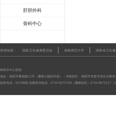
肝胆外科
骨科中心
友情链接：
国家卫生健康委员会
湖南师范大学
湖南省卫生健
衡阳市中心医院
地址：衡阳市雁城路12号（雁峰公园斜对面）；华新院区：衡阳市华新开发区光辉街
急救电话：8120888 免费咨询电话：0734-8275708（雁峰院区）0734-867521