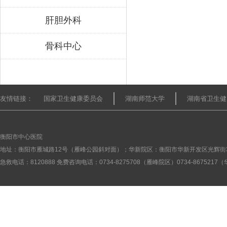
肝胆外科
骨科中心
友情链接：
国家卫生健康委员会
湖南师范大学
湖南省卫生健
衡阳市中心医院
地址：衡阳市雁城路12号（雁峰公园斜对面）；华新院区：衡阳市华新开发区光辉街
急救电话：8120888 免费咨询电话：0734-8275708（雁峰院区）0734-867521