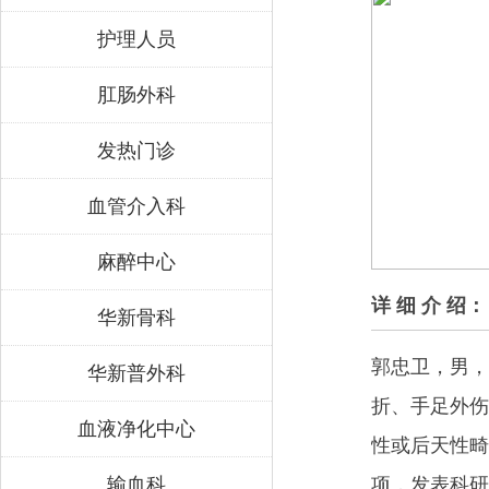
护理人员
肛肠外科
发热门诊
血管介入科
麻醉中心
详 细 介 绍：
华新骨科
郭忠卫，男，
华新普外科
折、手足外伤
血液净化中心
性或后天性畸
输血科
项，发表科研