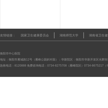
友情链接：
国家卫生健康委员会
湖南师范大学
湖南省卫生健
衡阳市中心医院
地址：衡阳市雁城路12号（雁峰公园斜对面）；华新院区：衡阳市华新开发区光辉街
急救电话：8120888 免费咨询电话：0734-8275708（雁峰院区）0734-867521