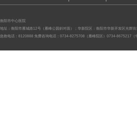
衡阳市中心医院
地址：衡阳市雁城路12号（雁峰公园斜对面）；华新院区：衡阳市华新开发区光辉街
急救电话：8120888 免费咨询电话：0734-8275708（雁峰院区）0734-867521