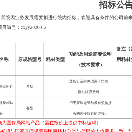
招标公
我院因业务发展需要拟进行院内招标，欢迎具备条件的公司前
项目编号：
zxyy
2026012
备注（
功能及用途简要说明
名称
原
规格型号
耗材类型
用耗材
（技术要求）
透析管及附件适用于急性、
管及附件
各型
慢性腹膜透析。
螺旋帽钛
用于腹透导管与带有锁扣接
各型
头
头的外接短管的连接。
须为医保局网站产品（需在报价上提供中标编码）
品必须与
国家医疗保障局医用耗材分类与代码
前十位要求一致，