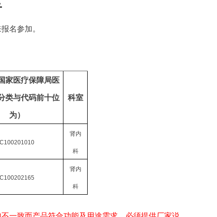
告
来报名参加。
国家医疗保障局医
分类与代码
前十位
科室
为
）
肾内
C100201010
科
肾内
C100202165
科
如不一致而产品符合功能及用途需求，必须提供厂家说