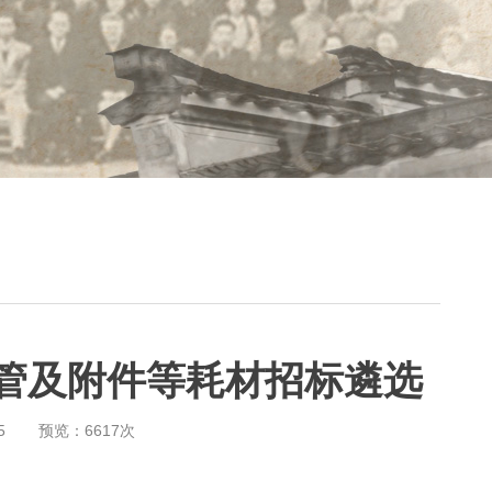
膜透析管及附件等耗材招标遴选
5
预览：
6617
次