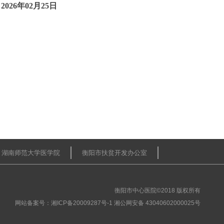
2026
年
02
月
25
日
湖南师范大学医学院
衡阳市扶贫开发办公室
衡阳市中心医院©2018 版权所有
网站备案号：
湘ICP备20009287号-1
湘公网安备 43040602000025号