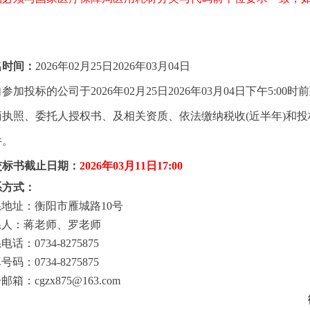
名时间：
2026
年
02
月
25
日
202
6
年
03
月
04
日
向参加投标的公司于
2026
年
02
月
25
日
202
6
年
03
月
04
日
下午
5
:00
时前
商执照、委托人授权书、
及相关资质
、依法缴纳税收
(近半年)
和投
件。
交标书截止日期：
2026
年
03
月
11
日
17:00
系方式：
系地址：衡阳市雁城路
10
号
系人：
蒋
老师、
罗
老师
系电话：
0734-8275875
真号码：
0734-8275875
子邮箱：
cgzx875@163.com