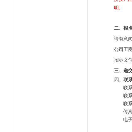
明。
二、报
请有意
公司工
招标文
三
、递
四
、联
联
联
联
传
电