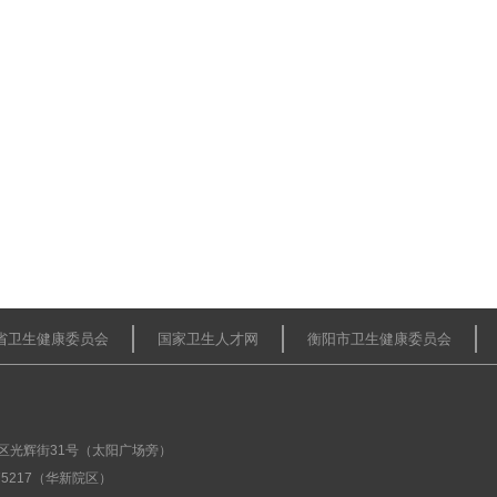
省卫生健康委员会
国家卫生人才网
衡阳市卫生健康委员会
区光辉街31号（太阳广场旁）
675217（华新院区）