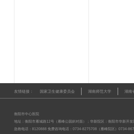
友情链接：
国家卫生健康委员会
湖南师范大学
湖南
衡阳市中心医院
地址：衡阳市雁城路12号（雁峰公园斜对面）；华新院区：衡阳市华新开发
急救电话：8120888 免费咨询电话：0734-8275708（雁峰院区）0734-8