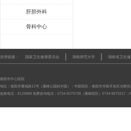
肝胆外科
骨科中心
友情链接：
国家卫生健康委员会
湖南师范大学
湖南省卫生健
衡阳市中心医院
地址：衡阳市雁城路12号（雁峰公园斜对面）；华新院区：衡阳市华新开发区光辉街
急救电话：8120888 免费咨询电话：0734-8275708（雁峰院区）0734-867521