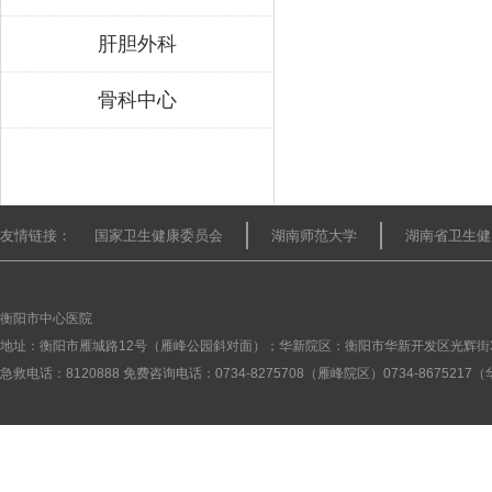
肝胆外科
骨科中心
友情链接：
国家卫生健康委员会
湖南师范大学
湖南省卫生健
衡阳市中心医院
地址：衡阳市雁城路12号（雁峰公园斜对面）；华新院区：衡阳市华新开发区光辉街
急救电话：8120888 免费咨询电话：0734-8275708（雁峰院区）0734-867521