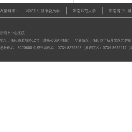
友情链接：
国家卫生健康委员会
湖南师范大学
湖南省卫生健
衡阳市中心医院
地址：衡阳市雁城路12号（雁峰公园斜对面）；华新院区：衡阳市华新开发区光辉街
急救电话：8120888 免费咨询电话：0734-8275708（雁峰院区）0734-867521