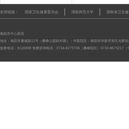
友情链接：
国家卫生健康委员会
湖南师范大学
湖南省卫生健
衡阳市中心医院
地址：衡阳市雁城路12号（雁峰公园斜对面）；华新院区：衡阳市华新开发区光辉街
急救电话：8120888 免费咨询电话：0734-8275708（雁峰院区）0734-867521