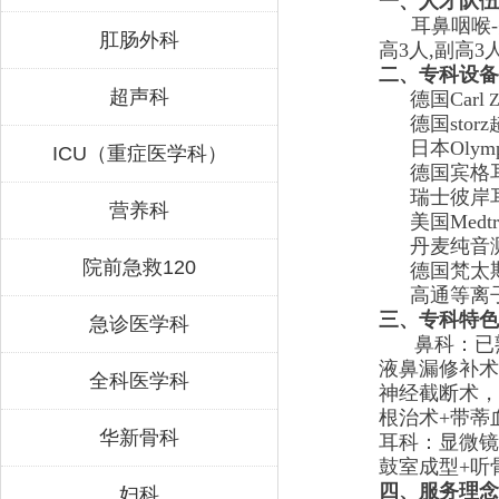
一、人才队伍
耳鼻
咽喉
-
肛肠外科
高
3
人
,
副高
3
二、专科设备
超声科
德国
Carl
Z
德国
storz
日本
Olym
ICU（重症医学科）
德国宾格
瑞士彼岸
营养科
美国
Medtr
丹麦纯音
院前急救120
德国梵太
高通等离
三、专科特色
急诊医学科
鼻科
：
已
液鼻漏修补术
全科医学科
神经截断术
，
根治术
+
带蒂
华新骨科
耳科
：
显微镜
鼓室成型
+
听
四、服务理念
妇科